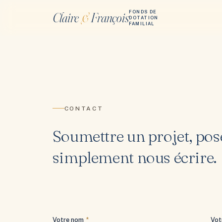
FONDS DE
Claire
&
François
DOTATION
FAMILIAL
CONTACT
Soumettre un projet, pos
simplement nous écrire.
Votre nom
*
Vot