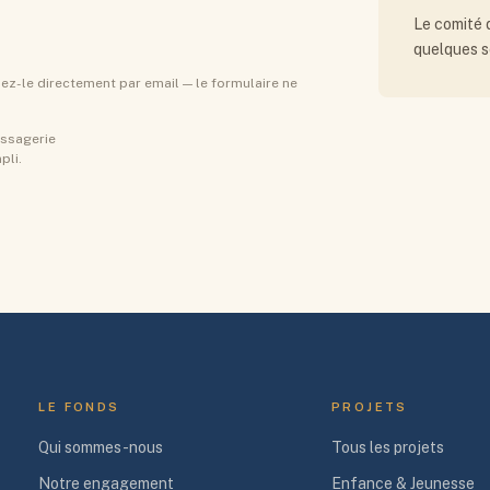
Le comité 
quelques s
ez-le directement par email — le formulaire ne
essagerie
pli.
LE FONDS
PROJETS
Qui sommes-nous
Tous les projets
Notre engagement
Enfance & Jeunesse