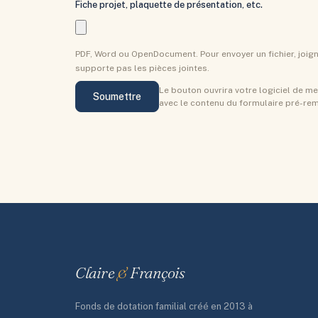
Fiche projet, plaquette de présentation, etc.
PDF, Word ou OpenDocument. Pour envoyer un fichier, joign
supporte pas les pièces jointes.
Le bouton ouvrira votre logiciel de m
Soumettre
avec le contenu du formulaire pré-rem
Claire
&
François
Fonds de dotation familial créé en 2013 à