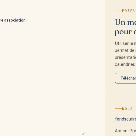
PRÉPA
Un mo
re association
pour 
Utiliser le
permet de 
présentatio
calendrier.
Télécha
NOUS 
fondsclair
Aix-en-Pr