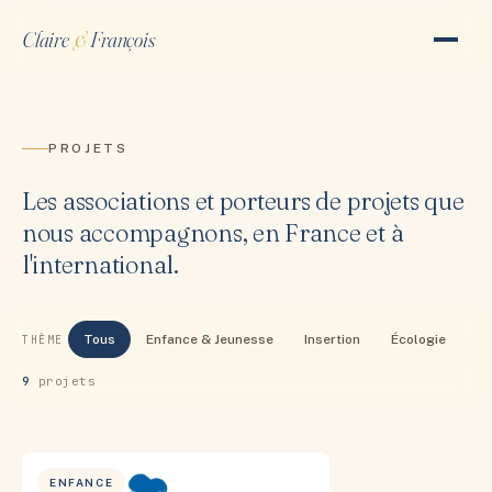
Claire
&
François
PROJETS
Les associations et porteurs de projets que
nous accompagnons, en France et à
l'international.
Tous
Enfance & Jeunesse
Insertion
Écologie
THÈME
9
projet
s
ENFANCE